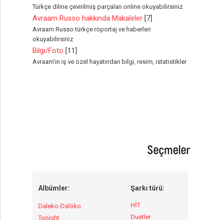
Türkçe diline çevirilmiş parçaları online okuyabilirsiniz
Avraam Russo hakkında Makaleler
[7]
Avraam Russo türkçe röportaj ve haberleri
okuyabilirsiniz
Bilgi/Foto
[11]
Avraam'ın iş ve özel hayatından bilgi, resim, istatistikler
Seçmeler
Albümler:
Şarkı türü:
HİT
Daleko-Dalöko
Duetler
Tonight