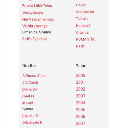
Cover
Prosto Lübit Tebia
Versiyonlar
Obruçalnaya
Tutkulu
Net Nevozmojnogo
Voskreşeniye
Hareketli
Ermenice Albümü
Orta hız
SINGLE şarkılar
ROMANTİK
Nadir
Duetler:
Yıllar:
2000
A.Russo Ailesi
2001
C.C.Catch
2002
Diana Şik
2003
Fleet Fl
2004
In-Grid
İvanna
2005
Lepska O.
2006
Orbakayte K.
2007