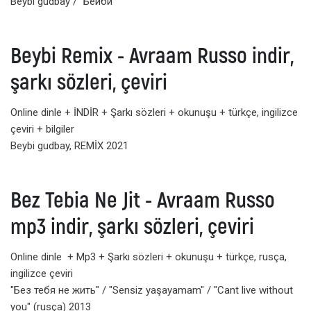
Beybi gudbay / "Бейби"
Beybi Remix - Avraam Russo indir,
şarkı sözleri, çeviri
Online dinle + İNDİR + Şarkı sözleri + okunuşu + türkçe, ingilizce
çeviri + bilgiler
Beybi gudbay, REMİX 2021
Bez Tebia Ne Jit - Avraam Russo
mp3 indir, şarkı sözleri, çeviri
Online dinle + Mp3 + Şarkı sözleri + okunuşu + türkçe, rusça,
ingilizce çeviri
"Без тебя не жить" / "Sensiz yaşayamam" / "Cant live without
you" (rusça) 2013