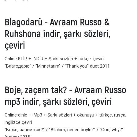
Blagodarü - Avraam Russo &
Ruhshona indir, şarkı sözleri,
çeviri
Online KLİP + İNDİR + Şarkı sözleri + türkçe çeviri
"Благодарю" / "Minnetarım" / "Thank you" düet 2011
Boje, zaçem tak? - Avraam Russo
mp3 indir, şarkı sözleri, çeviri
Online dinle + Mp3 + Şarkı sözleri + okunuşu + türkçe, rusça,
ingilizce çeviri
"Боже, зачем так?" / "Allahım, neden böyle?" / "God, why?"