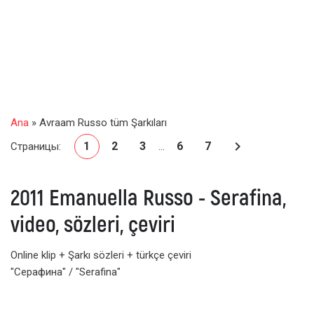
Ana
» Avraam Russo tüm Şarkıları
1
2
3
6
7
Страницы
:
...
2011 Emanuella Russo - Serafina,
video, sözleri, çeviri
Online klip + Şarkı sözleri + türkçe çeviri
"Серафина" / "Serafina"