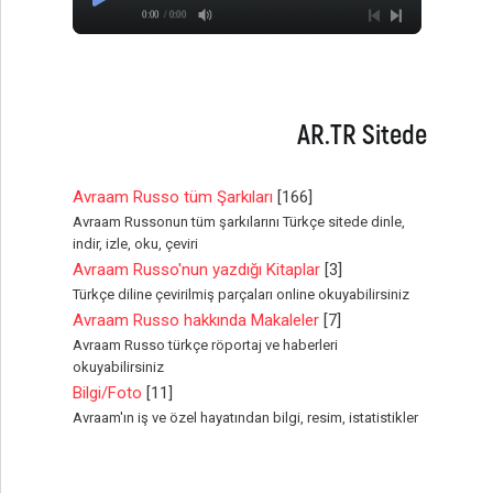
0:00
/ 0:00
AR.TR Sitede
Avraam Russo tüm Şarkıları
[166]
Avraam Russonun tüm şarkılarını Türkçe sitede dinle,
indir, izle, oku, çeviri
Avraam Russo'nun yazdığı Kitaplar
[3]
Türkçe diline çevirilmiş parçaları online okuyabilirsiniz
Avraam Russo hakkında Makaleler
[7]
Avraam Russo türkçe röportaj ve haberleri
okuyabilirsiniz
Bilgi/Foto
[11]
Avraam'ın iş ve özel hayatından bilgi, resim, istatistikler