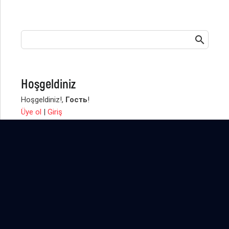
Hoşgeldiniz
Hoşgeldiniz!
,
Гость
!
Üye ol
|
Giriş
EN POPÜLER
AVRAAMIN
AVRAAM
KİTAPLARINA: