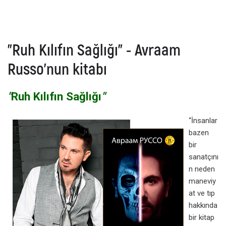
"Ruh Kılıfın Sağlığı" - Avraam
Russo'nun kitabı
"
Ruh Kılıfın Sağlığı
"
“İnsanlar
bazen
bir
sanatçını
n neden
maneviy
at ve tıp
hakkında
bir kitap