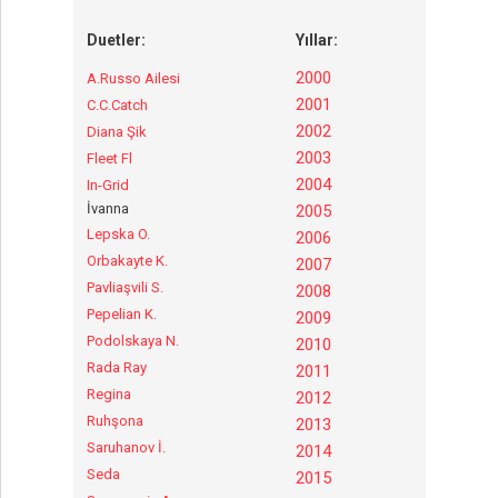
Duetler:
Yıllar:
2000
A.Russo Ailesi
2001
C.C.Catch
2002
Diana Şik
2003
Fleet Fl
2004
In-Grid
İvanna
2005
Lepska O.
2006
Orbakayte K.
2007
Pavliaşvili S.
2008
Pepelian K.
2009
Podolskaya N.
2010
Rada Ray
2011
Regina
2012
Ruhşona
2013
Saruhanov İ.
2014
Seda
2015