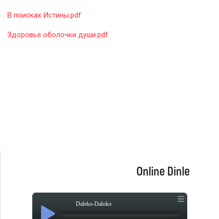
В поисках Истины.pdf
Здоровье оболочки души.pdf
Online Dinle
Daleko-Daloko