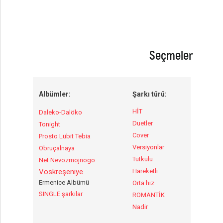
Seçmeler
Albümler:
Şarkı türü:
HİT
Daleko-Dalöko
Duetler
Tonight
Cover
Prosto Lübit Tebia
Versiyonlar
Obruçalnaya
Tutkulu
Net Nevozmojnogo
Voskreşeniye
Hareketli
Ermenice Albümü
Orta hız
SINGLE şarkılar
ROMANTİK
Nadir